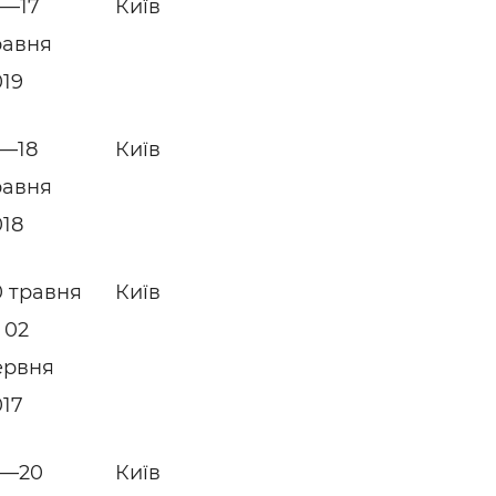
4—17
Київ
равня
019
5—18
Київ
равня
018
0 травня
Київ
 02
ервня
017
7—20
Київ