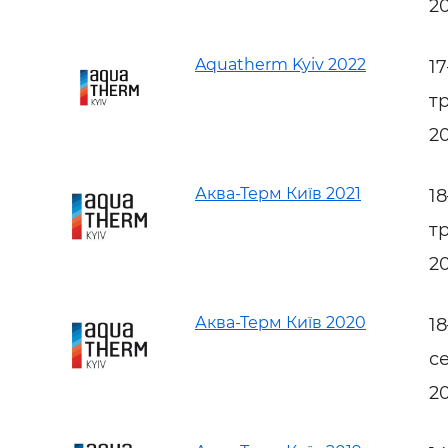
2
Aquatherm Kyiv 2022
1
т
2
Аква-Терм Київ 2021
1
т
2
Аква-Терм Київ 2020
1
с
2