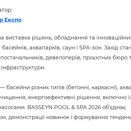
атор:
р Експо
 виставка рішень, обладнання та інноваційни
 басейнів, аквапарків, саун і SPA-зон. Захід ста
постачальників, девелоперів, проєктних бюро 
 інфраструктури.
 басейни різних типів (бетонні, каркасні), акв
очищення, енергоефективні рішення, включно і
насосами. BASSEYN POOL & SPA 2026 об’єднає
дом, демонстрації новинок і формування тенден