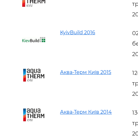
т
2
KyivBuild 2016
0
б
2
Аква-Терм Київ 2015
1
т
2
Аква-Терм Київ 2014
1
т
2