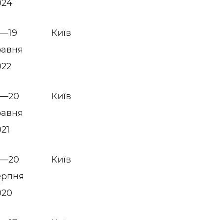
024
7—19
Київ
равня
022
8—20
Київ
равня
021
8—20
Київ
ерпня
020