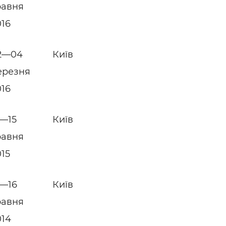
равня
016
2—04
Київ
ерезня
016
2—15
Київ
равня
015
3—16
Київ
равня
014