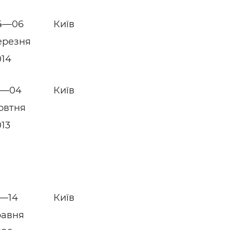
4—06
Київ
ерезня
014
1—04
Київ
овтня
013
2—14
Київ
равня