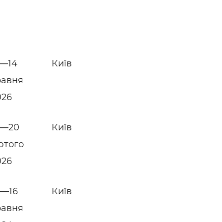
2—14
Київ
равня
026
8—20
Київ
ютого
026
4—16
Київ
равня