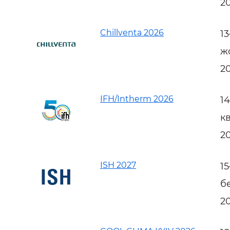
2
Chillventa 2026
1
ж
2
IFH/Intherm 2026
1
к
2
ISH 2027
1
б
2