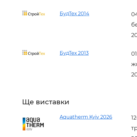
БудТех 2014
0
б
2
БудТех 2013
0
ж
2
Ще виставки
Aquatherm Kyiv 2026
1
т