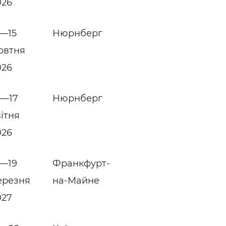
026
3—15
Нюрнберг
овтня
026
4—17
Нюрнберг
вітня
026
5—19
Франкфурт-
ерезня
на-Майне
027