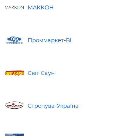
МАККОН
Проммаркет-ВІ
Свiт Саун
Стропува-Україна