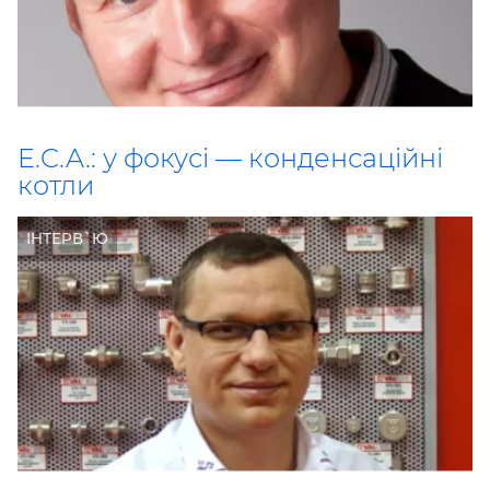
E.C.A.: у фокусі — конденсаційні
котли
ІНТЕРВ`Ю