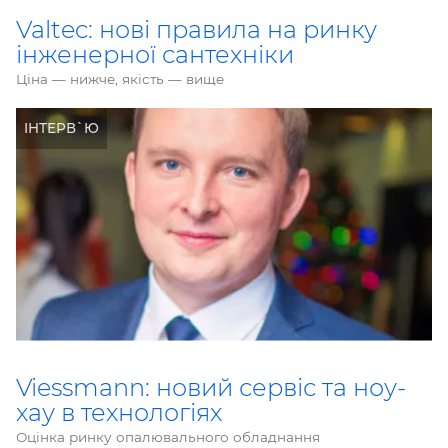
Valtec: нові правила на ринку
інженерної сантехніки
Ціна — нижче, якість — вище
ІНТЕРВ`Ю
Viessmann: новий сервіс та ноу-
хау в технологіях
Оцінка ринку опалювального обладнання