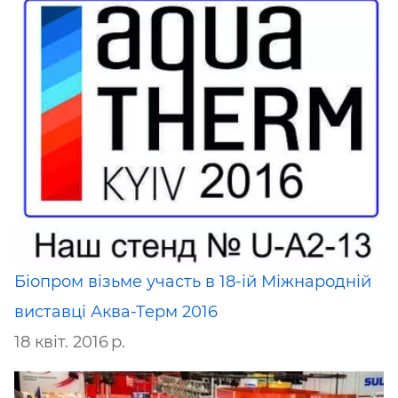
Біопром візьме участь в 18-ій Міжнародній
виставці Аква-Терм 2016
18 квіт. 2016 р.