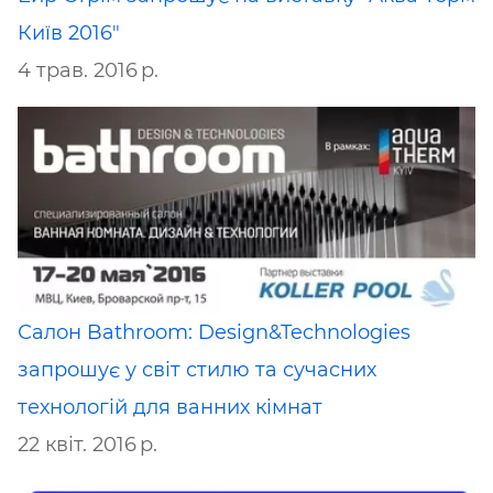
Київ 2016"
4 трав. 2016 р.
Салон Bathroom: Design&Technologies
запрошує у світ стилю та сучасних
технологій для ванних кімнат
22 квіт. 2016 р.