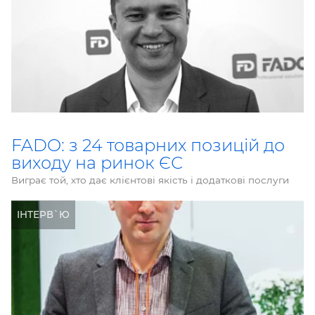
FADO: з 24 товарних позицій до
виходу на ринок ЄС
Виграє той, хто дає клієнтові якість і додаткові послуги
ІНТЕРВ`Ю