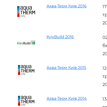
Аква-Терм Київ 2016
1
т
2
KyivBuild 2016
0
б
2
Аква-Терм Київ 2015
1
т
2
Аква-Терм Київ 2014
1