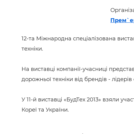
Організ
Прем`е
12-та Міжнародна спеціалізована вистав
техніки.
На виставці компанії-учасниці представ
дорожньої техніки від брендів - лідерів
У 11-й виставці «БудТех 2013» взяли учас
Кореї та України.