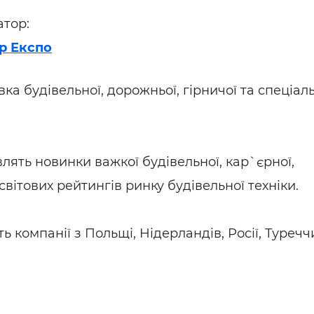
атор:
р Експо
ка будівельної, дорожньої, гірничої та спеціал
лять новинки важкої будівельної, кар`єрної,
 світових рейтингів ринку будівельної техніки.
ть компанії з Польщі, Нідерландів, Росії, Туречч