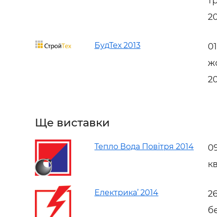
т
2
БудТех 2013
0
ж
2
Ще виставки
Тепло Вода Повітря 2014
0
кв
Електрика’ 2014
2
б