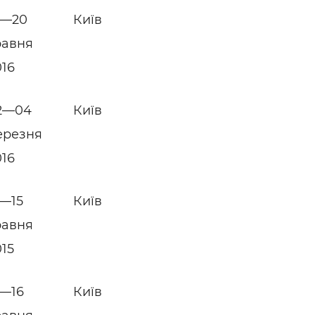
7—20
Київ
равня
016
2—04
Київ
ерезня
016
2—15
Київ
равня
015
3—16
Київ