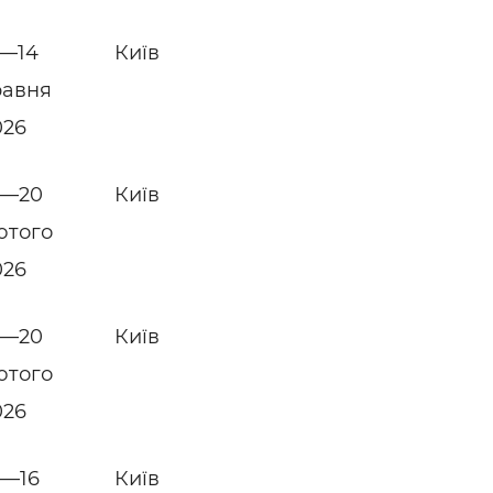
2—14
Київ
равня
026
8—20
Київ
ютого
026
8—20
Київ
ютого
026
4—16
Київ