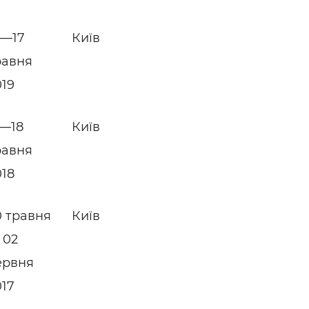
4—17
Київ
равня
019
5—18
Київ
равня
018
0 травня
Київ
 02
ервня
017