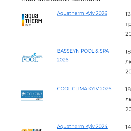
Aquatherm Kyiv 2026
1
т
2
BASSEYN POOL & SPA
1
2026
л
2
COOL CLIMA KYIV 2026
1
л
2
Aquatherm Kyiv 2024
1