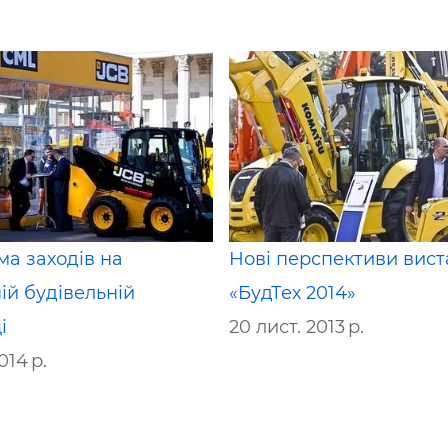
а заходів на
Нові перспективи вист
ій будівельній
«БудТех 2014»
і
20 лист. 2013 р.
014 р.