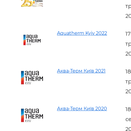
т
2
Aquatherm Kyiv 2022
1
т
2
Аква-Терм Київ 2021
1
т
2
Аква-Терм Київ 2020
1
с
2