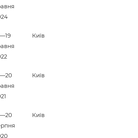
равня
024
7—19
Київ
равня
022
8—20
Київ
равня
021
8—20
Київ
ерпня
020