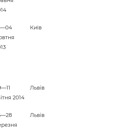
равня
014
1—04
Київ
овтня
013
9—11
Львів
ітня 2014
6—28
Львів
ерезня