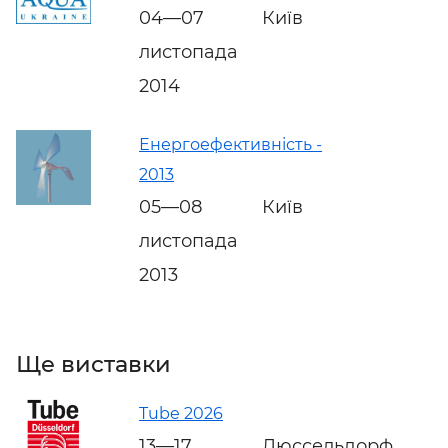
04—07
Київ
листопада
2014
Енергоефективність -
2013
05—08
Київ
листопада
2013
Ще виставки
Tube 2026
13—17
Дюссельдорф