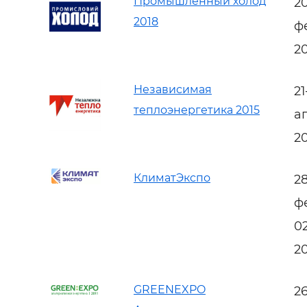
Промышленный холод
2
2018
ф
2
Независимая
2
теплоэнергетика 2015
а
2
КлиматЭкспо
2
ф
0
2
GREENEXPO
2