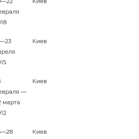
0—22
Киев
евраля
018
1—23
Киев
преля
015
8
Киев
евраля —
2 марта
012
6—28
Киев