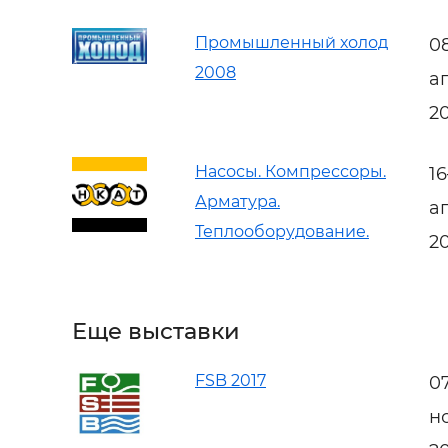
Промышленный холод
0
2008
а
2
Насосы. Компрессоры.
1
Арматура.
а
Теплооборудование.
2
Еще выставки
FSB 2017
0
н