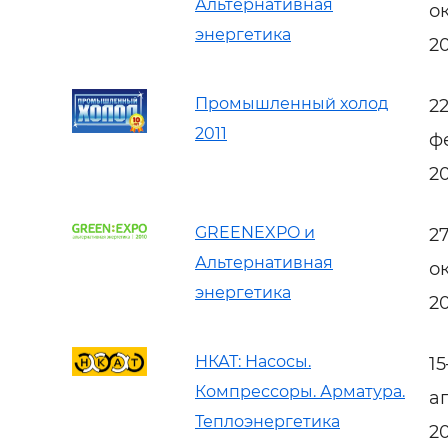
Альтернативная
о
энергетика
20
Промышленный холод
2
2011
ф
20
GREENEXPO и
2
Альтернативная
о
энергетика
2
НКАТ: Насосы.
1
Компрессоры. Арматура.
а
Теплоэнергетика
2