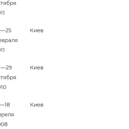
ктября
11
2—25
Киев
евраля
11
7—29
Киев
ктября
010
5—18
Киев
преля
008