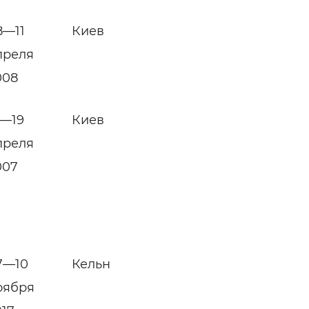
8—11
Киев
преля
008
6—19
Киев
преля
007
7—10
Кельн
оября