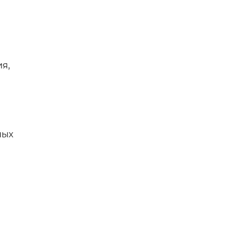
я,
ных