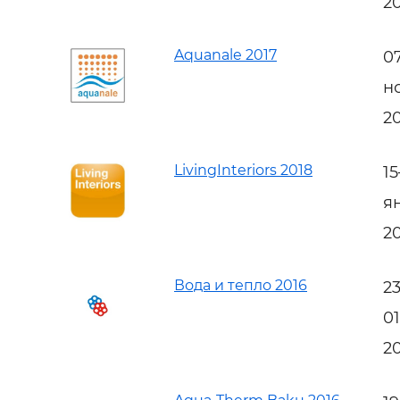
2
Aquanale 2017
0
н
2
LivingInteriors 2018
1
я
2
Вода и тепло 2016
2
0
2