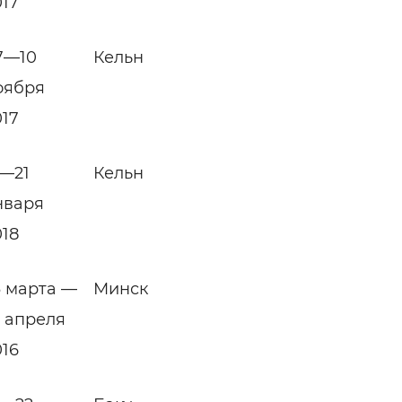
017
7—10
Кельн
оября
017
5—21
Кельн
нваря
018
3 марта —
Минск
1 апреля
016