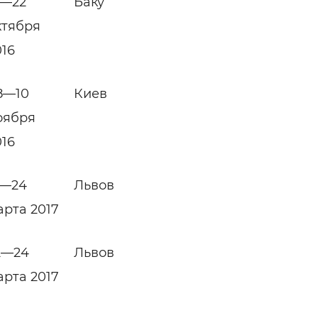
9—22
Баку
ктября
016
8—10
Киев
оября
016
1—24
Львов
арта 2017
2—24
Львов
арта 2017