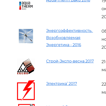
Aqua-Therm Baku 2016
1
о
2
Энергоэффективность.
0
Возобновляемая
н
Энергетика - 2016
2
Строй-Экспо-весна 2017
2
м
Электрика’ 2017
2
м