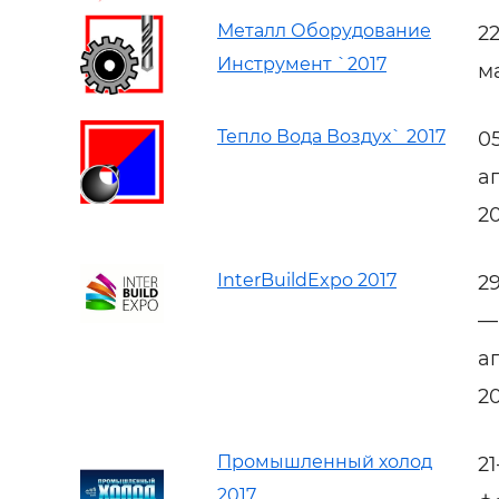
Металл Оборудование
2
Инструмент `2017
м
Тепло Вода Воздух` 2017
0
а
2
InterBuildExpo 2017
2
—
а
2
Промышленный холод
2
2017