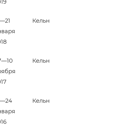
019
5—21
Кельн
нваря
018
7—10
Кельн
оября
017
8—24
Кельн
нваря
016