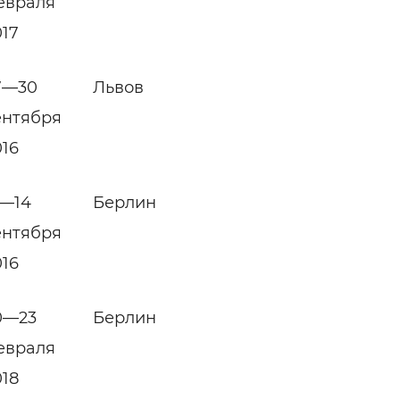
евраля
017
7—30
Львов
ентября
016
2—14
Берлин
ентября
016
0—23
Берлин
евраля
018