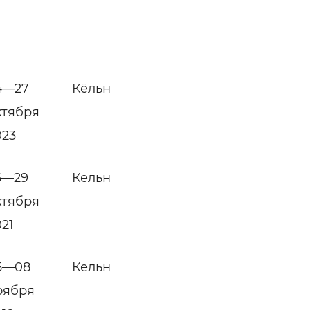
4—27
Кёльн
ктября
023
6—29
Кельн
ктября
021
5—08
Кельн
оября