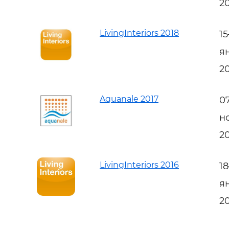
2
LivingInteriors 2018
1
я
2
Aquanale 2017
0
н
2
LivingInteriors 2016
1
я
2