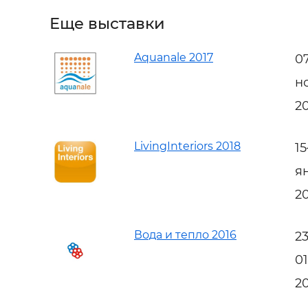
Еще выставки
Aquanale 2017
0
н
2
LivingInteriors 2018
1
я
2
Вода и тепло 2016
2
0
2