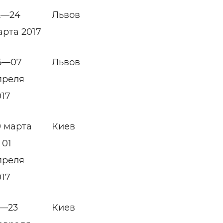
2—24
Львов
арта 2017
5—07
Львов
преля
017
9 марта
Киев
 01
преля
017
1—23
Киев