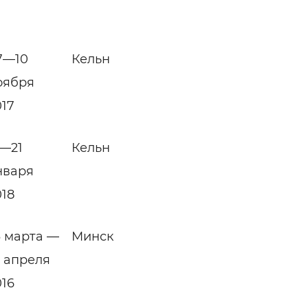
7—10
Кельн
оября
017
5—21
Кельн
нваря
018
3 марта —
Минск
1 апреля
016