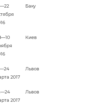
9—22
Баку
ктября
016
8—10
Киев
оября
016
1—24
Львов
арта 2017
2—24
Львов
арта 2017