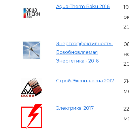
Aqua-Therm Baku 2016
1
о
2
Энергоэффективность.
0
Возобновляемая
н
Энергетика - 2016
2
Строй-Экспо-весна 2017
2
м
Электрика’ 2017
2
м