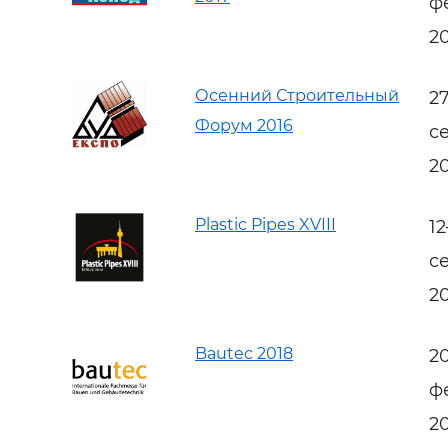
ф
2
Осенний Строительный
2
Форум 2016
с
2
Plastic Pipes XVIII
1
с
2
Bautec 2018
2
ф
2