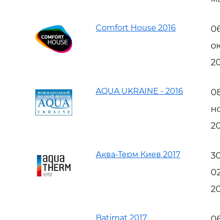
Comfort House 2016
0
о
2
AQUA UKRAINE - 2016
0
н
2
Аква-Терм Киев 2017
3
0
2
Batimat 2017
0