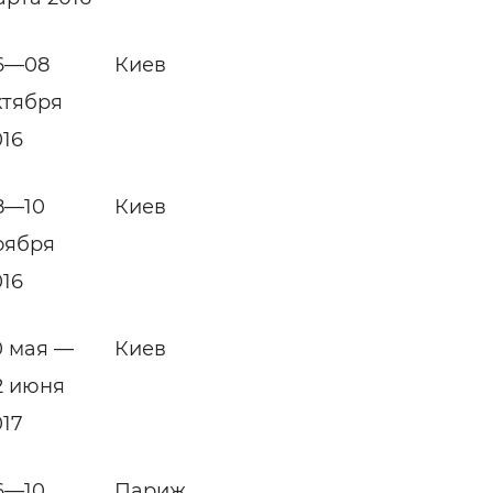
6—08
Киев
ктября
016
8—10
Киев
оября
016
0 мая —
Киев
2 июня
017
6—10
Париж