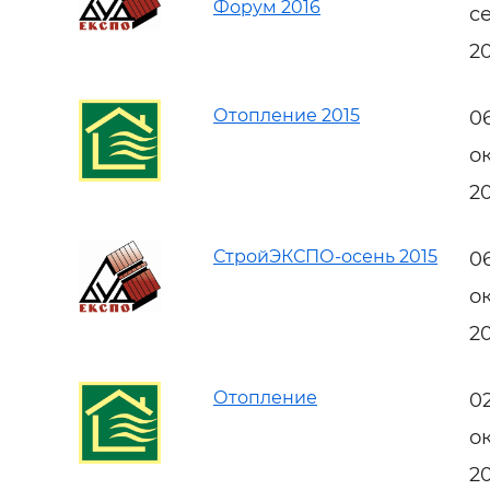
Форум 2016
с
2
Отопление 2015
0
о
2
СтройЭКСПО-осень 2015
0
о
2
Отопление
0
о
2