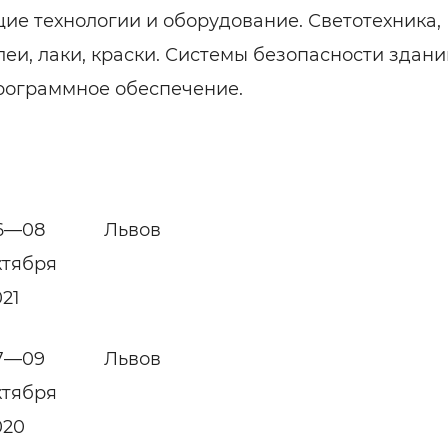
е технологии и оборудование. Светотехника,
еи, лаки, краски. Системы безопасности здани
Программное обеспечение.
6—08
Львов
ктября
021
7—09
Львов
ктября
020