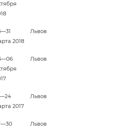
ктября
018
8—31
Львов
арта 2018
3—06
Львов
ктября
017
1—24
Львов
арта 2017
7—30
Львов