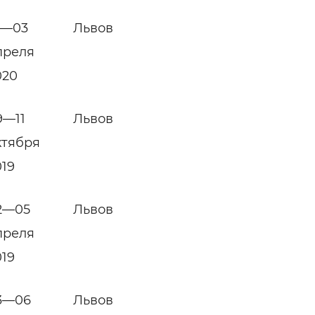
1—03
Львов
преля
020
9—11
Львов
ктября
019
2—05
Львов
преля
019
3—06
Львов