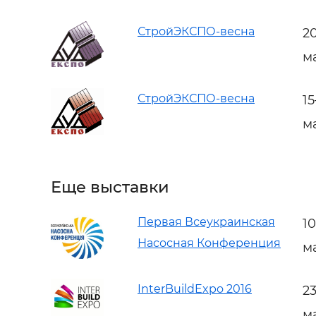
СтройЭКСПО-весна
2
м
СтройЭКСПО-весна
1
м
Еще выставки
Первая Всеукраинская
1
Насосная Конференция
м
InterBuildExpo 2016
2
м