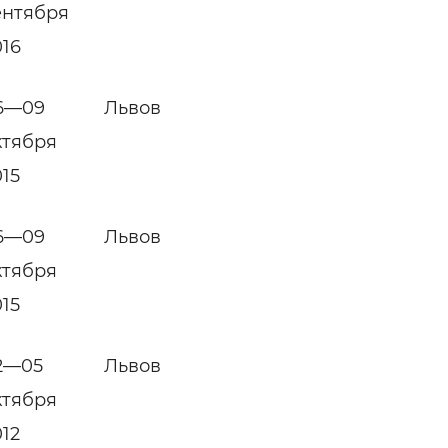
ентября
016
6—09
Львов
ктября
015
6—09
Львов
ктября
015
2—05
Львов
ктября
012