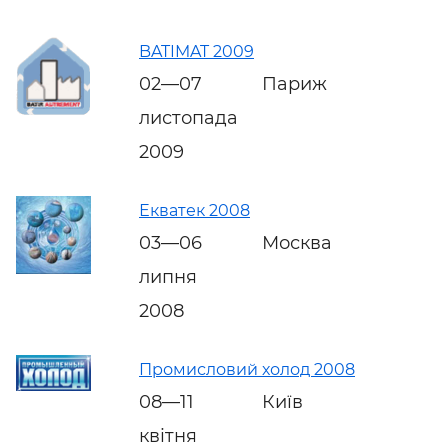
BATIMAT 2009
02—07
Париж
листопада
2009
Екватек 2008
03—06
Москва
липня
2008
Промисловий холод 2008
08—11
Київ
квітня