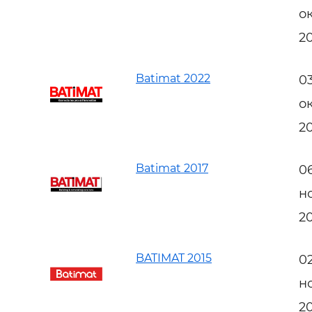
о
2
Batimat 2022
0
о
2
Batimat 2017
0
н
2
BATIMAT 2015
0
н
2