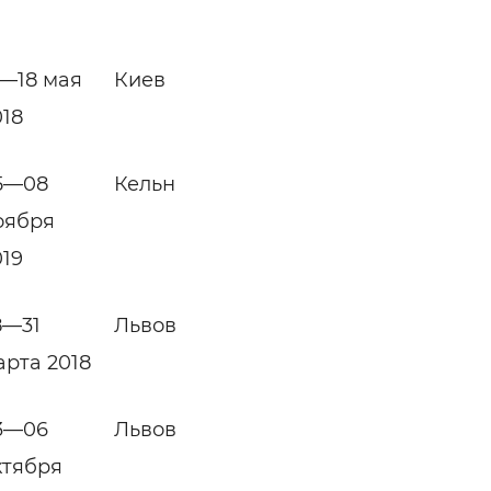
5—18 мая
Киев
018
5—08
Кельн
оября
019
8—31
Львов
арта 2018
3—06
Львов
ктября