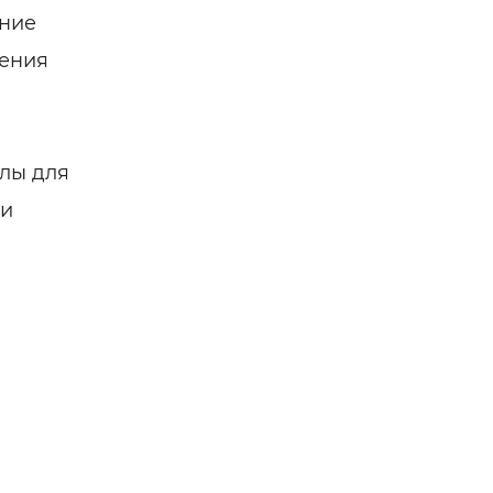
ание
шения
лы для
 и