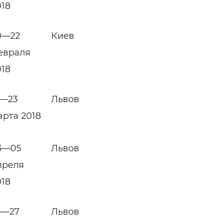
018
0—22
Киев
евраля
018
1—23
Львов
арта 2018
3—05
Львов
преля
018
5—27
Львов