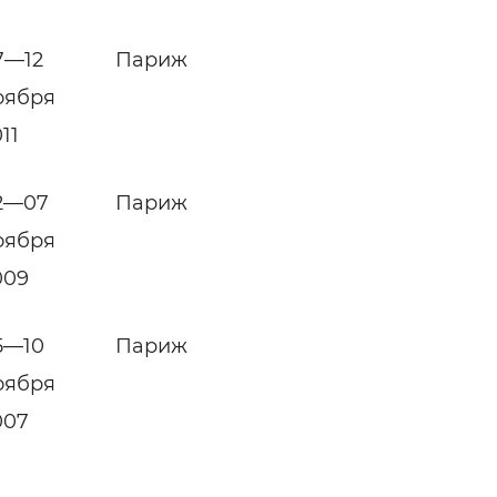
7—12
Париж
оября
11
2—07
Париж
оября
009
5—10
Париж
оября
007