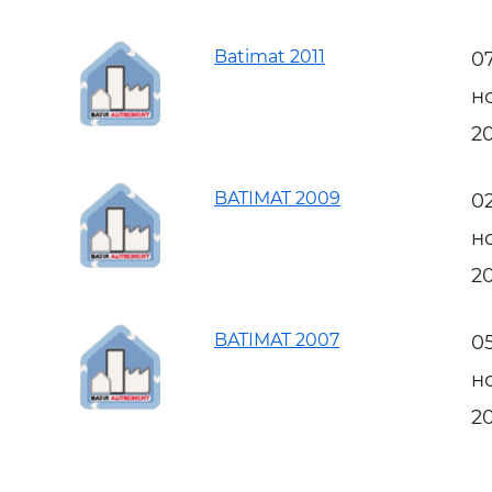
Batimat 2011
0
н
20
BATIMAT 2009
0
н
2
BATIMAT 2007
0
н
2