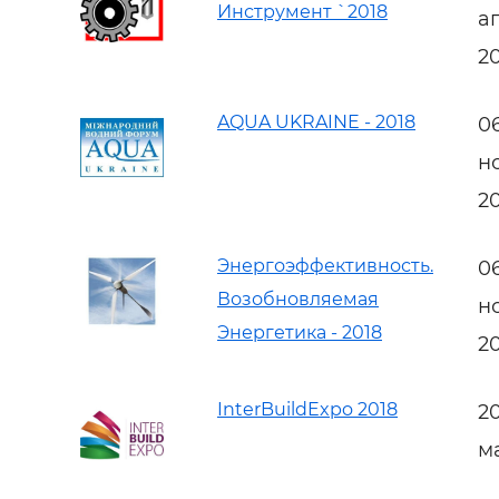
Инструмент `2018
а
2
AQUA UKRAINE - 2018
0
н
2
Энергоэффективность.
0
Возобновляемая
н
Энергетика - 2018
2
InterBuildExpo 2018
2
м