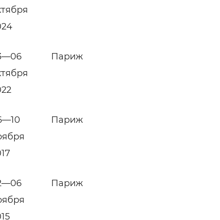
ктября
024
3—06
Париж
ктября
022
6—10
Париж
оября
017
2—06
Париж
оября
015