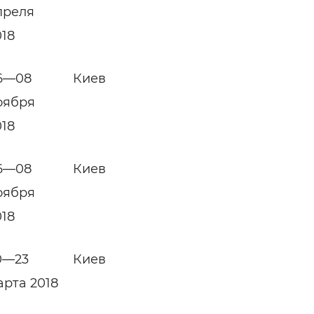
преля
018
6—08
Киев
оября
018
6—08
Киев
оября
018
0—23
Киев
арта 2018