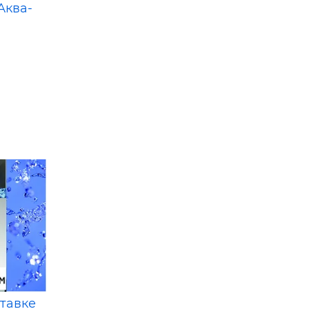
Аква-
ставке