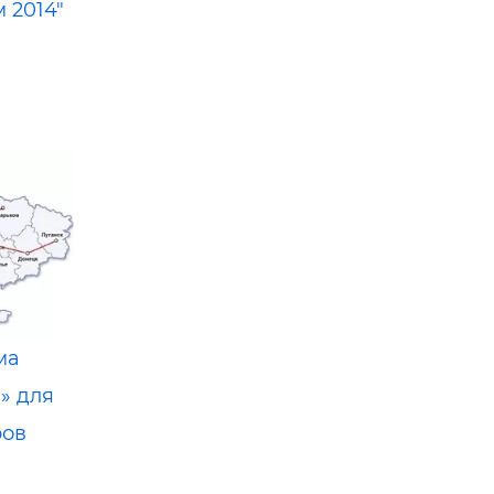
м 2014"
ма
» для
ров