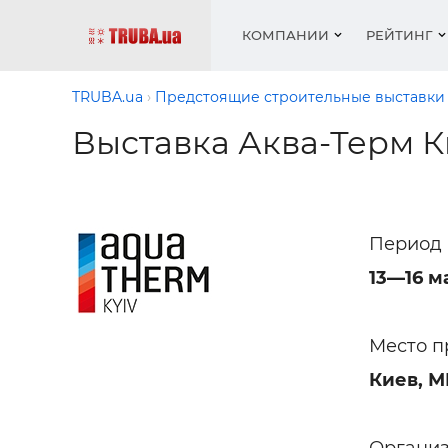
КОМПАНИИ
РЕЙТИНГ
TRUBA.ua
Предстоящие строительные выставки
Выставка Аква-Терм К
Котлы 
Отопле
Работа
Котлы 
Акции 
оборуд
водосн
резюм
оборуд
Новост
Запорн
Вентил
Вентил
Теплые
Рейтин
армату
Период 
Крепеж
Водопр
Фото
Матери
Радиат
13—16 м
Разное
Монтаж
Холод, 
Инфрак
Место п
оборуд
Полоте
Киев, М
Работа
ваканс